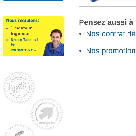
Nous recrutons:
Pensez aussi à 
1 monteur
•
Nos contrat d
frigoriste
Divers Talents !
En
•
Nos promotion
permanence...