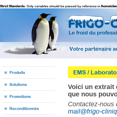
Strict Standards
: Only variables should be passed by reference in
/home/clie
EMS / Laboratoi
Produits
Solutions
Voici un extrai
que nous pouvo
Promotions
Contactez-nous d
Reconditionnés
mail@frigo-clini